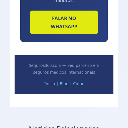
minutos.
FALAR NO
WHATSAPP
Seguros360.com — Seu parceiro em
seguros medicos internacionais
Inicio
|
Blog
|
Cotar