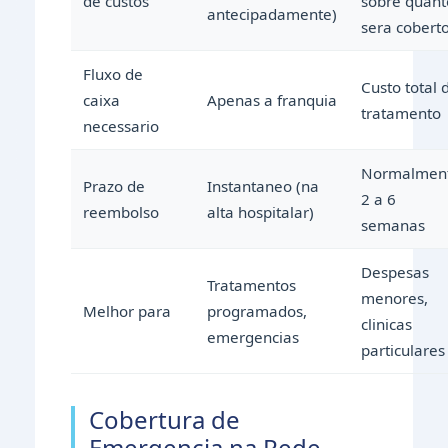
de custos
sobre quant
antecipadamente)
sera coberto
Fluxo de
Custo total 
caixa
Apenas a franquia
tratamento
necessario
Normalmen
Prazo de
Instantaneo (na
2 a 6
reembolso
alta hospitalar)
semanas
Despesas
Tratamentos
menores,
Melhor para
programados,
clinicas
emergencias
particulares
Cobertura de
Emergencia na Rede