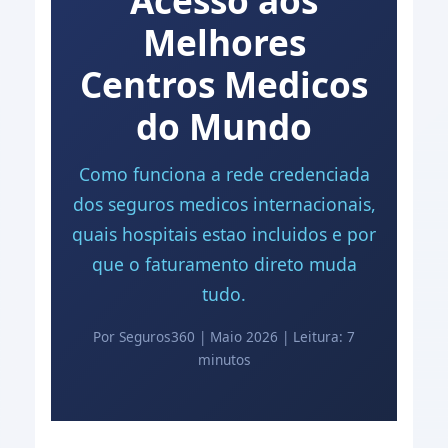
Acesso aos
Melhores
Centros Medicos
do Mundo
Como funciona a rede credenciada
dos seguros medicos internacionais,
quais hospitais estao incluidos e por
que o faturamento direto muda
tudo.
Por Seguros360 | Maio 2026 | Leitura: 7
minutos