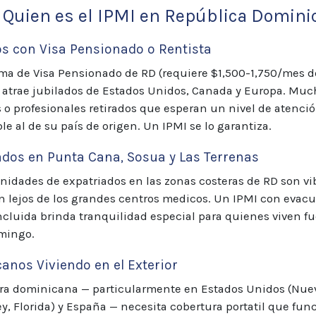
 Quien es el IPMI en República Domini
os con Visa Pensionado o Rentista
ma de Visa Pensionado de RD (requiere $1,500-1,750/mes d
 atrae jubilados de Estados Unidos, Canada y Europa. Muc
 o profesionales retirados que esperan un nivel de atenci
e al de su país de origen. Un IPMI se lo garantiza.
ados en Punta Cana, Sosua y Las Terrenas
idades de expatriados en las zonas costeras de RD son vi
n lejos de los grandes centros medicos. Un IPMI con evac
cluida brinda tranquilidad especial para quienes viven fu
mingo.
anos Viviendo en el Exterior
ora dominicana — particularmente en Estados Unidos (Nuev
y, Florida) y España — necesita cobertura portatil que fun