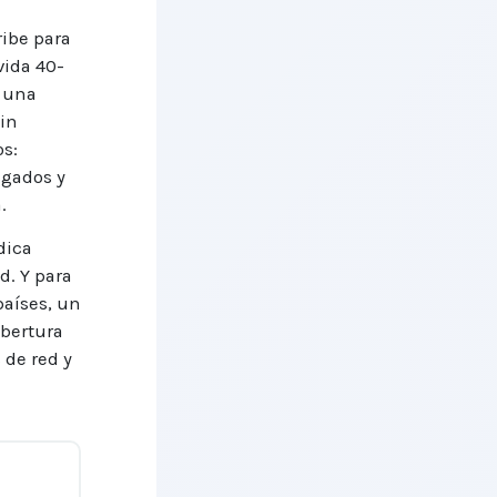
ribe para
vida 40-
y una
Sin
os:
ngados y
.
dica
d. Y para
países, un
obertura
 de red y