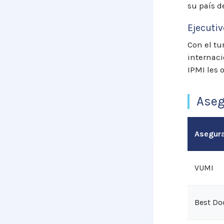
su país d
Ejecutiv
Con el tu
internaci
IPMI les 
Aseg
Asegur
VUMI
Best Do