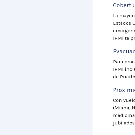
Cobertu
La mayori
Estados U
emergenci
IPMI te p
Evacuac
Para proc
IPMI incl
de Puerto
Proximi
Con vuelo
(Miami, N
medicina 
jubilados