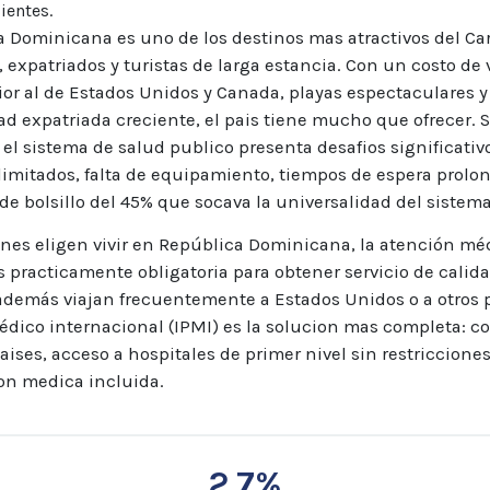
ientes.
 Dominicana es uno de los destinos mas atractivos del Ca
, expatriados y turistas de larga estancia. Con un costo de 
ior al de Estados Unidos y Canada, playas espectaculares 
 expatriada creciente, el pais tiene mucho que ofrecer. 
el sistema de salud publico presenta desafios significativ
limitados, falta de equipamiento, tiempos de espera prolo
de bolsillo del 45% que socava la universalidad del sistema
nes eligen vivir en República Dominicana, la atención mé
s practicamente obligatoria para obtener servicio de calida
demás viajan frecuentemente a Estados Unidos o a otros 
dico internacional (IPMI) es la solucion mas completa: c
aises, acceso a hospitales de primer nivel sin restricciones
on medica incluida.
2.7%