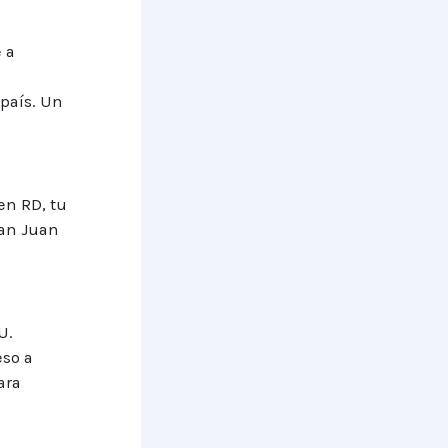
 a
país. Un
en RD, tu
San Juan
U.
eso a
ara