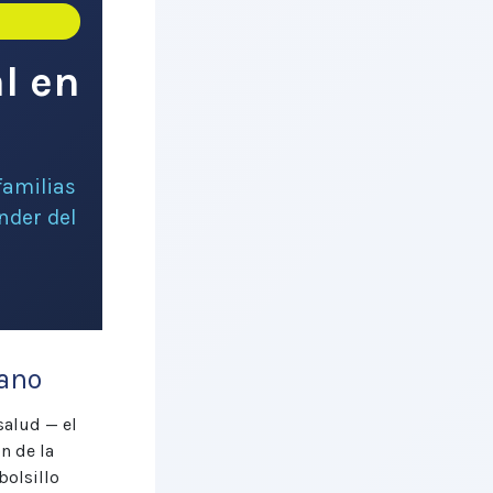
l en
familias
nder del
cano
salud — el
n de la
bolsillo