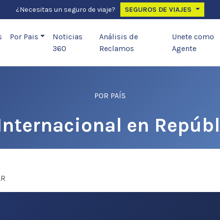
¿Necesitas un seguro de viaje?
SEGUROS DE VIAJES
s
Por Pais
Noticias
Análisis de
Unete como
360
Reclamos
Agente
POR PAÍS
Internacional en Repúb
AR