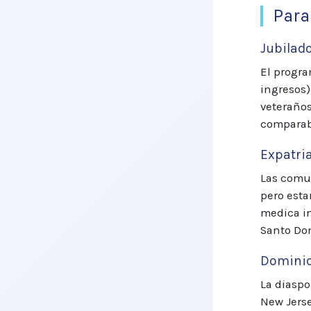
Para
Jubilad
El progra
ingresos)
veteraños
comparabl
Expatri
Las comun
pero esta
medica in
Santo Do
Dominic
La diasp
New Jerse