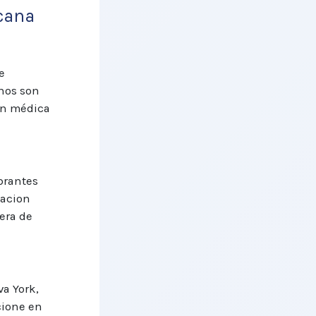
cana
e
hos son
ón médica
brantes
uacion
era de
a York,
cione en