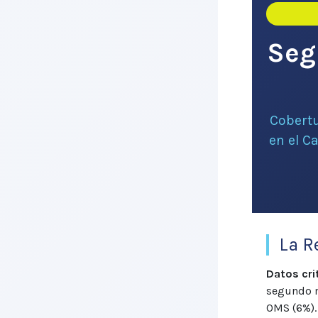
Seg
Cobertu
en el C
La R
Datos cri
segundo m
OMS (6%).