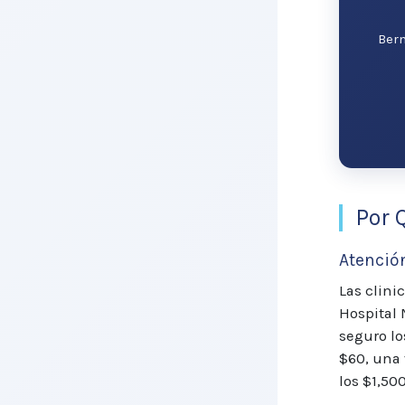
Berm
Por 
Atenció
Las clini
Hospital 
seguro l
$60, una 
los $1,50