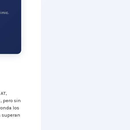
inic.
AT,
, pero sin
ronda los
as superan