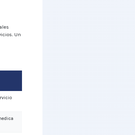
ales
vicios. Un
rvicio
medica