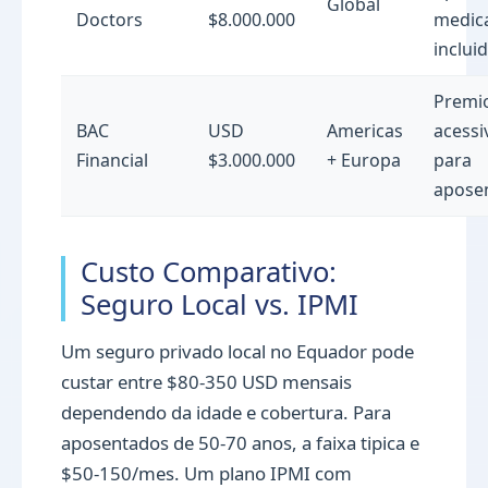
Global
Doctors
$8.000.000
medic
inclui
Premi
BAC
USD
Americas
acessi
Financial
$3.000.000
+ Europa
para
apose
Custo Comparativo:
Seguro Local vs. IPMI
Um seguro privado local no Equador pode
custar entre $80-350 USD mensais
dependendo da idade e cobertura. Para
aposentados de 50-70 anos, a faixa tipica e
$50-150/mes. Um plano IPMI com