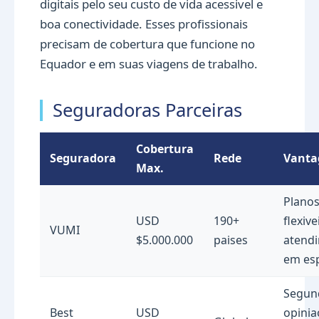
digitais pelo seu custo de vida acessivel e
boa conectividade. Esses profissionais
precisam de cobertura que funcione no
Equador e em suas viagens de trabalho.
Seguradoras Parceiras
Cobertura
Seguradora
Rede
Vant
Max.
Plano
USD
190+
flexive
VUMI
$5.000.000
paises
atend
em es
Segun
Best
USD
opinia