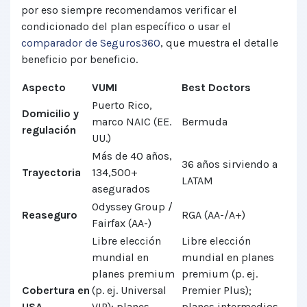
por eso siempre recomendamos verificar el
condicionado del plan específico o usar el
comparador de Seguros360
, que muestra el detalle
beneficio por beneficio.
Aspecto
VUMI
Best Doctors
Puerto Rico,
Domicilio y
marco NAIC (EE.
Bermuda
regulación
UU.)
Más de 40 años,
36 años sirviendo a
Trayectoria
134,500+
LATAM
asegurados
Odyssey Group /
Reaseguro
RGA (AA-/A+)
Fairfax (AA-)
Libre elección
Libre elección
mundial en
mundial en planes
planes premium
premium (p. ej.
Cobertura en
(p. ej. Universal
Premier Plus);
USA
VIP); planes
planes intermedios