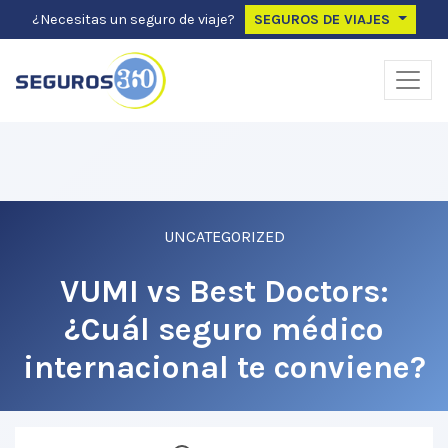
¿Necesitas un seguro de viaje?
SEGUROS DE VIAJES
GRATIS
×
Analizamos tu reclamo rechazado en 3 minutos con IA.
Analizar mi caso →
UNCATEGORIZED
VUMI vs Best Doctors:
¿Cuál seguro médico
internacional te conviene?